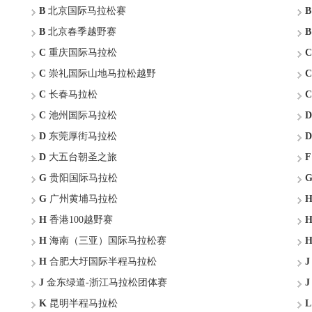
B
北京国际马拉松赛
B
B
北京春季越野赛
B
C
重庆国际马拉松
C
C
崇礼国际山地马拉松越野
C
C
长春马拉松
C
C
池州国际马拉松
D
D
东莞厚街马拉松
D
D
大五台朝圣之旅
F
G
贵阳国际马拉松
G
广州黄埔马拉松
H
香港100越野赛
H
海南（三亚）国际马拉松赛
H
合肥大圩国际半程马拉松
J
J
金东绿道-浙江马拉松团体赛
J
K
昆明半程马拉松
L