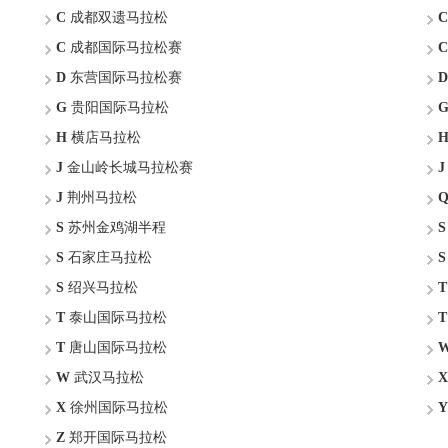
C
成都双遗马拉松
C
C
成都国际马拉松赛
C
D
东营国际马拉松赛
D
G
贵阳国际马拉松
H
横店马拉松
J
金山岭长城马拉松赛
J
J
荆州马拉松
S
苏州金鸡湖半程
S
S
石家庄马拉松
S
S
绍兴马拉松
T
T
泰山国际马拉松
T
T
唐山国际马拉松
W
武汉马拉松
X
X
徐州国际马拉松
Y
Z
郑开国际马拉松