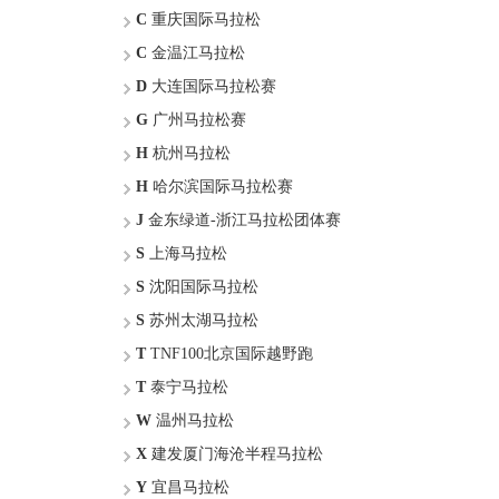
C
重庆国际马拉松
C
金温江马拉松
D
大连国际马拉松赛
G
广州马拉松赛
H
杭州马拉松
H
哈尔滨国际马拉松赛
J
金东绿道-浙江马拉松团体赛
S
上海马拉松
S
沈阳国际马拉松
S
苏州太湖马拉松
T
TNF100北京国际越野跑
T
泰宁马拉松
W
温州马拉松
X
建发厦门海沧半程马拉松
Y
宜昌马拉松