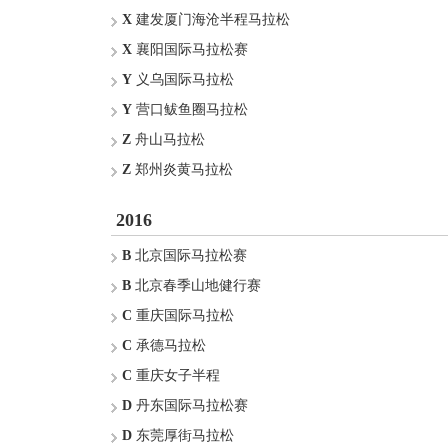
X
建发厦门海沧半程马拉松
X
襄阳国际马拉松赛
Y
义乌国际马拉松
Y
营口鲅鱼圈马拉松
Z
舟山马拉松
Z
郑州炎黄马拉松
2016
B
北京国际马拉松赛
B
北京春季山地健行赛
C
重庆国际马拉松
C
承德马拉松
C
重庆女子半程
D
丹东国际马拉松赛
D
东莞厚街马拉松