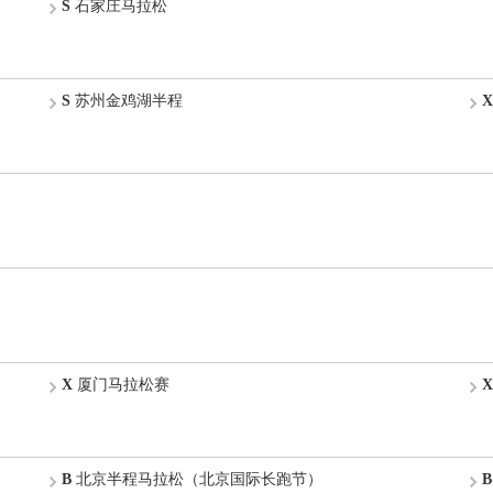
S
石家庄马拉松
S
苏州金鸡湖半程
X
X
厦门马拉松赛
X
B
北京半程马拉松（北京国际长跑节）
B