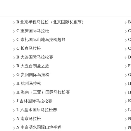
B
北京半程马拉松（北京国际长跑节）
B
C
重庆国际马拉松
C
C
崇礼国际山地马拉松越野
C
C
长春马拉松
C
D
大连国际马拉松赛
D
D
大五台朝圣之旅
F
G
贵阳国际马拉松
H
杭州马拉松
H
海南（三亚）国际马拉松赛
J
吉林国际马拉松赛
L
六盘水国际马拉松赛
L
N
南京马拉松
N
N
南京溧水国际山地半程
N