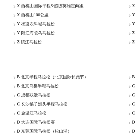
X
西樵山国际半程&超级英雄定向跑
X
X
西樵山100公里
Y
Y
杨凌农科城马拉松
Y
Y
阳江海陵岛马拉松
Z
Z
镇江马拉松
Z
B
北京半程马拉松（北京国际长跑节）
B
B
北京鸟巢半程马拉松
C
C
成都双遗马拉松
C
C
长沙橘子洲头半程马拉松
C
C
金温江马拉松
C
D
大连国际马拉松赛
D
D
东莞国际马拉松（松山湖）
D