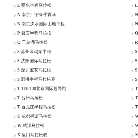
L
丽水半程马拉松
L
N
南京江宁春牛首马
N
N
南京溧水国际山地半程
N
P
磐安半程马拉松
Q
千岛湖马拉松
R
S
苏州金鸡湖半程
S
S
沈阳国际马拉松
S
S
深圳宝安马拉松
S
S
泗洪半程马拉松赛
S
T
TNF100北京国际越野跑
T
T
台州马拉松
T
T
台儿庄半程马拉松
T
U
成都摇滚马拉松
W
武汉马拉松
X
厦门马拉松赛
X