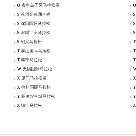
Q
秦皇岛国际马拉松赛
S
苏州金鸡湖半程
S
S
沈阳国际马拉松
S
S
深圳宝安马拉松
S
S
绍兴马拉松
T
T
泰山国际马拉松
T
T
泰宁马拉松
T
W
无锡国际马拉松
X
厦门马拉松赛
X
X
徐州国际马拉松
Y
Y
杨凌农科城马拉松
Y
Z
镇江马拉松
Z